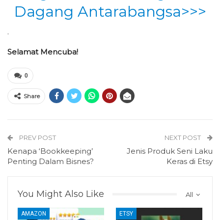
Dagang Antarabangsa>>>
.
Selamat Mencuba!
0
Share
PREV POST
NEXT POST
Kenapa ‘Bookkeeping’
Jenis Produk Seni Laku
Penting Dalam Bisnes?
Keras di Etsy
You Might Also Like
All
AMAZON
ETSY