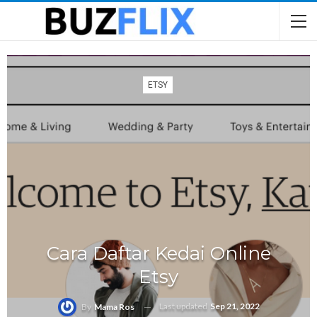
ETSY
Cara Daftar Kedai Online
Etsy
Last updated
Sep 21, 2022
By
Mama Ros