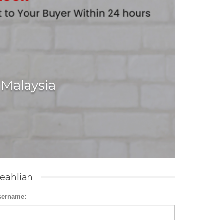
 Malaysia
eahlian
sername: