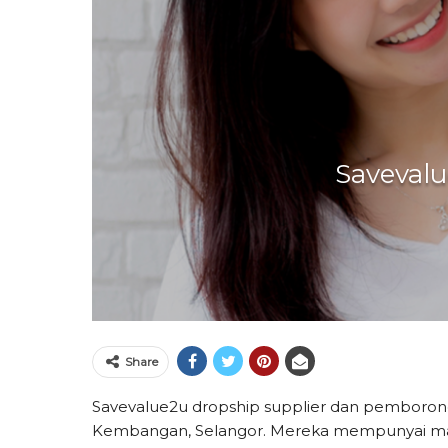
Savevalu
Share
Savevalue2u dropship supplier dan pemborong y
Kembangan, Selangor. Mereka mempunyai ma