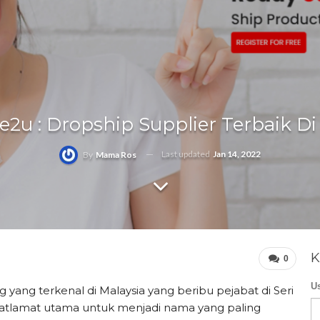
e2u : Dropship Supplier Terbaik Di
Last updated
Jan 14, 2022
By
Mama Ros
K
0
U
ang terkenal di Malaysia yang beribu pejabat di Seri
tlamat utama untuk menjadi nama yang paling