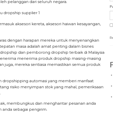
i oleh pelanggan dari seluruh negara.
P
masuk aksesori kereta, aksesori haiwan kesayangan,
.
R
elaras dengan harapan mereka untuk menyenangkan
epatan masa adalah amat penting dalam bisnes
 dropship dan pemborong dropship terbaik di Malaysia
 penerima menerima produk dropship masing-masing
ran juga, mereka sentiasa memastikan semua produk
 dropshipping automasi yang memberi manfaat
entang risiko menyimpan stok yang mahal, pemeriksaan
.
ak, membungkus dan menghantar pesanan anda
 anda sebagai pengirim.