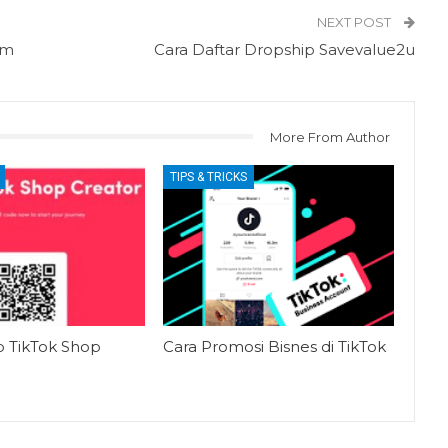
NEXT POST
am
Cara Daftar Dropship Savevalue2u
More From Author
TIPS & TRICKS
p TikTok Shop
Cara Promosi Bisnes di TikTok