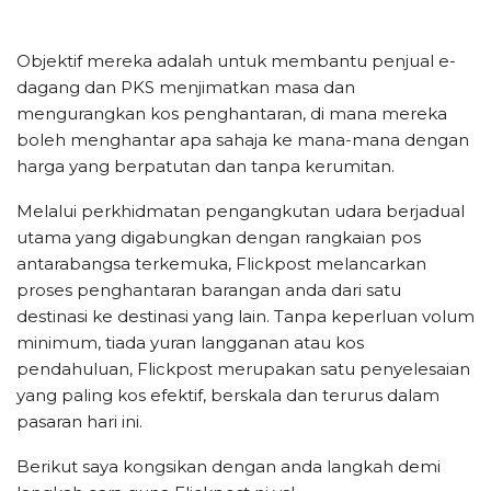
Objektif mereka adalah untuk membantu penjual e-
dagang dan PKS menjimatkan masa dan
mengurangkan kos penghantaran, di mana mereka
boleh menghantar apa sahaja ke mana-mana dengan
harga yang berpatutan dan tanpa kerumitan.
Melalui perkhidmatan pengangkutan udara berjadual
utama yang digabungkan dengan rangkaian pos
antarabangsa terkemuka, Flickpost melancarkan
proses penghantaran barangan anda dari satu
destinasi ke destinasi yang lain. Tanpa keperluan volum
minimum, tiada yuran langganan atau kos
pendahuluan, Flickpost merupakan satu penyelesaian
yang paling kos efektif, berskala dan terurus dalam
pasaran hari ini.
Berikut saya kongsikan dengan anda langkah demi