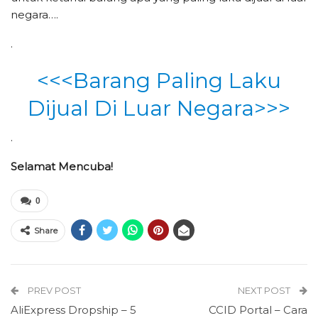
negara….
.
<<<Barang Paling Laku
Dijual Di Luar Negara>>>
.
Selamat Mencuba!
0
Share
PREV POST
NEXT POST
AliExpress Dropship – 5
CCID Portal – Cara