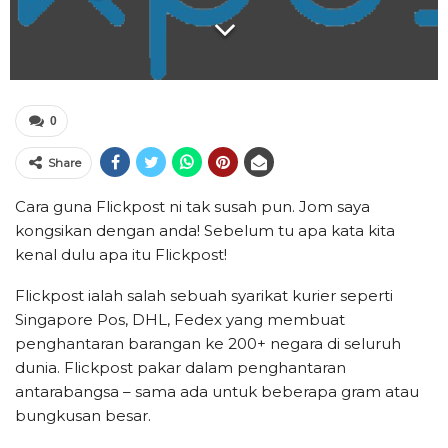
0
Share
Cara guna Flickpost ni tak susah pun. Jom saya
kongsikan dengan anda! Sebelum tu apa kata kita
kenal dulu apa itu Flickpost!
Flickpost ialah salah sebuah syarikat kurier seperti
Singapore Pos, DHL, Fedex yang membuat
penghantaran barangan ke 200+ negara di seluruh
dunia. Flickpost pakar dalam penghantaran
antarabangsa – sama ada untuk beberapa gram atau
bungkusan besar.