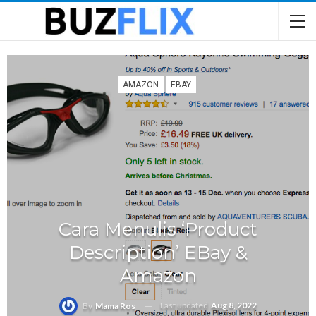
AMAZON
EBAY
Cara Menulis ‘Product
Description’ EBay &
Amazon
Last updated
Aug 8, 2022
By
Mama Ros