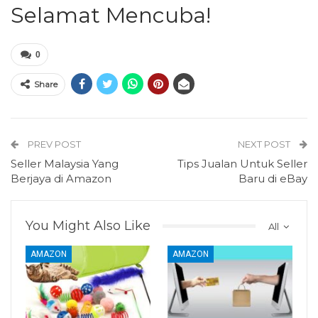
Selamat Mencuba!
0
Share
PREV POST
NEXT POST
Seller Malaysia Yang
Tips Jualan Untuk Seller
Berjaya di Amazon
Baru di eBay
You Might Also Like
All
AMAZON
AMAZON