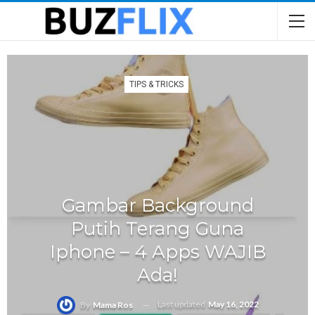
TIPS & TRICKS
Gambar Background
Putih Terang Guna
Iphone – 4 Apps WAJIB
Ada!
Last updated
May 16, 2022
By
Mama Ros