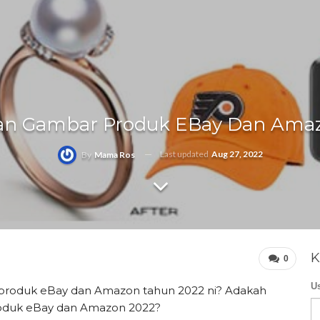
an Gambar Produk EBay Dan Ama
Last updated
Aug 27, 2022
By
Mama Ros
K
0
U
 produk eBay dan Amazon tahun 2022 ni? Adakah
roduk eBay dan Amazon 2022?