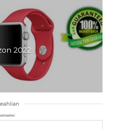
zon 2022
eahlian
sername: