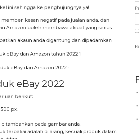
ikel ini sehingga ke penghujungnya ya!
P
 memberi kesan negatif pada jualan anda, dan
an Amazon boleh membawa akibat yang serius.
batkan akaun anda digantung dan dipadamkan.
R
roduk eBay dan Amazon 2022:-
duk eBay 2022
luan berikut:
 500 px.
lain ditambahkan pada gambar anda.
k terpakai adalah dilarang, kecuali produk dalam
n video.