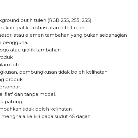
round putih tulen (RGB 255, 255, 255).
n grafik, ilustrasi atau foto tiruan.
ksesori atau elemen tambahan yang bukan sebahagian
n pengguna.
logo atau grafik tambahan.
roduk.
lam foto.
gkusan, pembungkusan tidak boleh kelihatan
ng produk.
ersandar.
‘flat’ dan tanpa model.
da patung.
mbahkan tidak boleh kelihatan.
menghala ke kiri pada sudut 45 darjah.