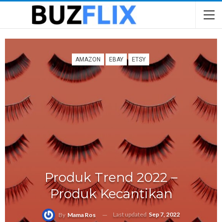
AMAZON
EBAY
ETSY
Produk Trend 2022 –
Produk Kecantikan
Last updated
Sep 7, 2022
By
Mama Ros