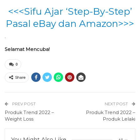
<<<Sifu Ajar ‘Step-By-Step’
Pasal eBay dan Amazon>>>
.
Selamat Mencuba!
0
Share
PREV POST
NEXT POST
Produk Trend 2022 –
Produk Trend 2022 –
Weight Loss
Produk Lelaki
You Might Also Like