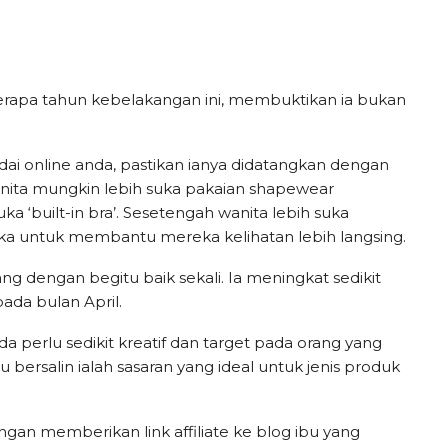
erapa tahun kebelakangan ini, membuktikan ia bukan
i online anda, pastikan ianya didatangkan dengan
anita mungkin lebih suka pakaian shapewear
ka ‘built-in bra’. Sesetengah wanita lebih suka
a untuk membantu mereka kelihatan lebih langsing.
g dengan begitu baik sekali. Ia meningkat sedikit
ada bulan April.
a perlu sedikit kreatif dan target pada orang yang
 bersalin ialah sasaran yang ideal untuk jenis produk
n memberikan link affiliate ke blog ibu yang