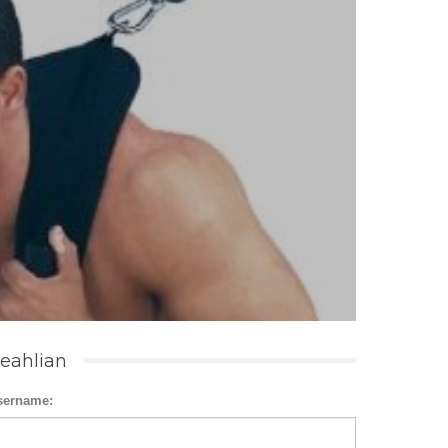
eahlian
sername: