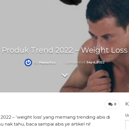
Produk Trend 2022 – Weight Loss
Last updated
Sep 6, 2022
By
Mama Ros
K
0
U
 2022 – ‘weight loss’ yang memang trending abis di
u nak tahu, baca sampai abis ye artikel ni!