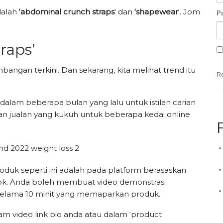
dalah
‘abdominal crunch straps
‘ dan
‘shapewear
‘. Jom
P
raps’
angan terkini. Dan sekarang, kita melihat trend itu
R
alam beberapa bulan yang lalu untuk istilah carian
an jualan yang kukuh untuk beberapa kedai online
duk seperti ini adalah pada platform berasaskan
ook. Anda boleh membuat video demonstrasi
elama 10 minit yang memaparkan produk.
am video link bio anda atau dalam ‘product